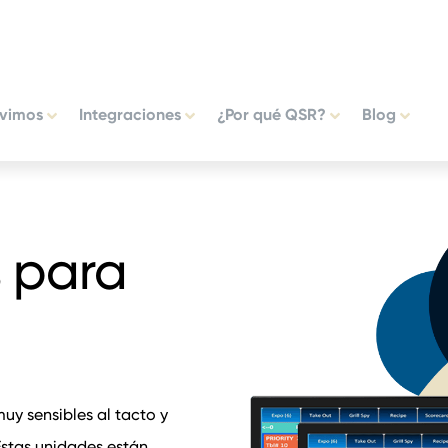
rvimos
Integraciones
¿Por qué QSR?
Blog
s para
muy sensibles al tacto y
Estas unidades están