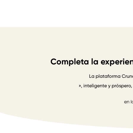
Completa la experien
La plataforma Crunc
», inteligente y prósper
Maximizar l
en l