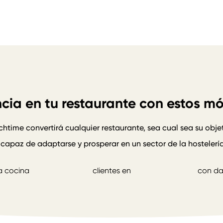
cia en tu restaurante con estos m
htime convertirá cualquier restaurante, sea cual sea su objet
o, capaz de adaptarse y prosperar en un sector de la hostelerí
a productividad
Mejore la experiencia de sus
Impúls
a cocina
clientes en
con da