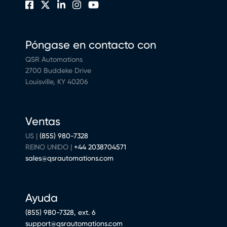
Póngase en contacto con
QSR Automations
2700 Buddeke Drive
Louisville, KY 40206
Ventas
US |
(855) 980-7328
REINO UNIDO |
+44 2038704571
sales@qsrautomations.com
Ayuda
(855) 980-7328, ext. 6
support@qsrautomations.com