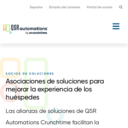
Saltar
Ir
Soporte
Estado del sistema
Portal de socios
a
al
la
contenido
navegación
principal
principal
SOCIOS DE SOLUCIONES
Asociaciones de soluciones para
mejorar la experiencia de los
huéspedes
Las alianzas de soluciones de QSR
Automations Crunchtime facilitan la